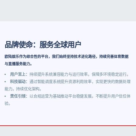
品牌使命：服务全球用户
欧陆娱乐作为综合性的平台，我们始终坚持技术进化路径，持续完善体育数据
与直播服务能力。
用户至上：
持续提升系统兼容能力与运行效率。保障多环境稳定运行。
科技驱动：
通过智能调度系统提升资源利用效率，实现更快的数据处理
能力。持续优化架构。
责任引领：
以合规运营为基础推动平台稳健发展。不断提升用户信任体
验。