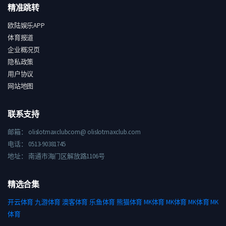
精准跳转
欧陆娱乐APP
体育报道
企业概况页
隐私政策
用户协议
网站地图
联系支持
邮箱： olislotmaxclubcom@ olislotmaxclub.com
电话： 0513-90381745
地址： 南通市海门区解放路1106号
精选合集
开云体育
九游体育
澳客体育
乐鱼体育
熊猫体育
MK体育
MK体育
MK体育
MK
体育