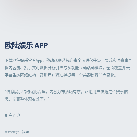
欧陆娱乐 APP
下载欧陆娱乐官方App，移动观赛系统迎来全面进化升级，集成实时赛事直
播内容流、赛事实时数据分析引擎与多功能互动活动模块，全面覆盖开云
平台生态网络结构，帮助用户精准捕捉每一个关键比赛节点变化。
“信息展示结构优化合理，内容分布清晰有序，帮助用户快速定位赛事信
息，提高整体观看效率。”
用户评论
⭐⭐⭐⭐☆（4.4）