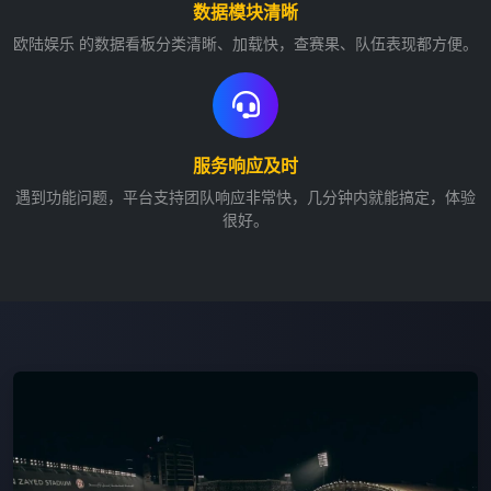
数据模块清晰
欧陆娱乐 的数据看板分类清晰、加载快，查赛果、队伍表现都方便。
服务响应及时
遇到功能问题，平台支持团队响应非常快，几分钟内就能搞定，体验
很好。