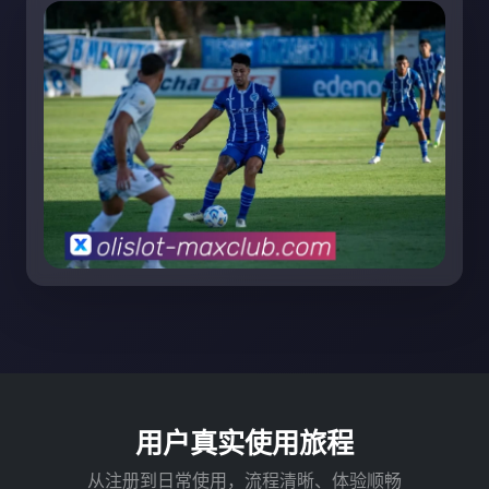
用户真实使用旅程
从注册到日常使用，流程清晰、体验顺畅