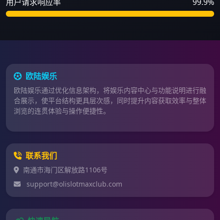
用户请求响应率
99.9%
欧陆娱乐
欧陆娱乐通过优化信息架构，将娱乐内容中心与功能说明进行融
合展示，使平台结构更具层次感，同时提升内容获取效率与整体
浏览的连贯体验与操作便捷性。
联系我们
南通市海门区解放路1106号
support@olislotmaxclub.com