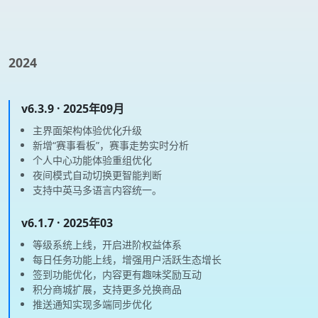
2024
v6.3.9 · 2025年09月
主界面架构体验优化升级
新增“赛事看板”，赛事走势实时分析
个人中心功能体验重组优化
夜间模式自动切换更智能判断
支持中英马多语言内容统一。
v6.1.7 · 2025年03
等级系统上线，开启进阶权益体系
每日任务功能上线，增强用户活跃生态增长
签到功能优化，内容更有趣味奖励互动
积分商城扩展，支持更多兑换商品
推送通知实现多端同步优化