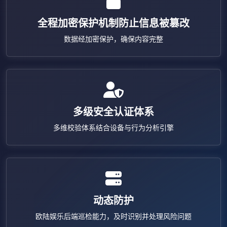
全程加密保护机制防止信息被篡改
数据经加密保护，确保内容完整
多级安全认证体系
多维校验体系结合设备与行为分析引擎
动态防护
欧陆娱乐后端巡检能力，及时识别并处理风险问题