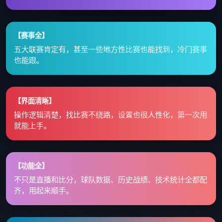
【赛事全】
五大联赛肯定有，甚至一些地方性比赛也能找到，冷门赛事
也能跟。
【界面清晰】
操作逻辑清楚，找比赛不绕路，设置也很人性化，第一次用
就能上手。
【功能全】
不只是直播和比分，球队数据、历史战绩、技术统计全都配
齐，用起来顺手。