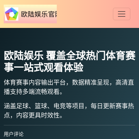
欧陆娱乐
覆盖全球热门体育赛
事一站式观看体验
体育赛事内容输出平台，数据精准呈现，
高清直
播
支持多端流畅观看。
涵盖足球、篮球、电竞等项目，
每日更新赛事热
点
，内容更具时效性。
用户评论