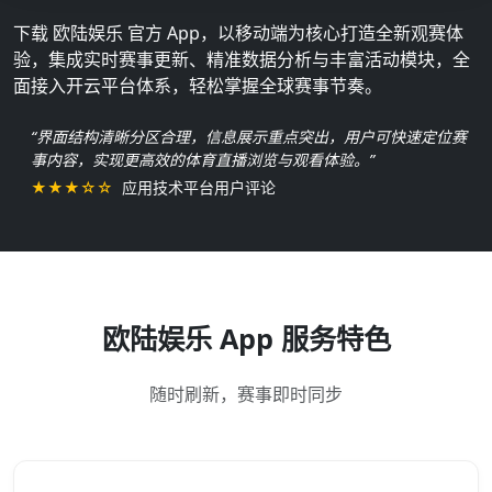
下载 欧陆娱乐 官方 App，以移动端为核心打造全新观赛体
验，集成实时赛事更新、精准数据分析与丰富活动模块，全
面接入开云平台体系，轻松掌握全球赛事节奏。
“界面结构清晰分区合理，信息展示重点突出，用户可快速定位赛
事内容，实现更高效的体育直播浏览与观看体验。”
★★★☆☆
应用技术平台用户评论
欧陆娱乐 App 服务特色
随时刷新，赛事即时同步