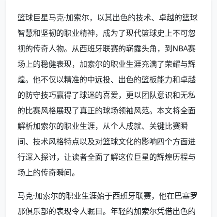
篮球巨星马克·加索尔，以其出色的技术、卓越的篮球
智慧和坚韧的职业精神，成为了现代篮球史上不可忽
视的传奇人物。从西班牙联赛的崭露头角，到NBA赛
场上的稳健表现，加索尔的职业生涯充满了荣耀与辉
煌。他不仅以精准的中远投、出色的篮板能力和卓越
的防守技巧赢得了球迷的喜爱，更以团队意识和无私
的比赛风格展现了真正的球场领袖风范。本文将全面
解析加索尔的职业生涯，从个人成就、关键比赛瞬
间、技术风格特点以及对篮球文化的影响四个方面进
行深入探讨，让读者全面了解这位巨星的辉煌历程与
场上的传奇瞬间。
马克·加索尔的职业生涯始于西班牙联赛，他在巴塞罗
那俱乐部的表现令人瞩目。年轻的加索尔凭借出色的