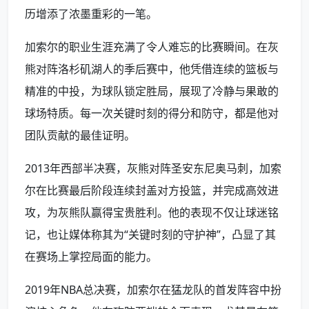
历增添了浓墨重彩的一笔。
加索尔的职业生涯充满了令人难忘的比赛瞬间。在灰
熊对阵洛杉矶湖人的季后赛中，他凭借连续的篮板与
精准的中投，为球队锁定胜局，展现了冷静与果敢的
球场特质。每一次关键时刻的得分和防守，都是他对
团队贡献的最佳证明。
2013年西部半决赛，灰熊对阵圣安东尼奥马刺，加索
尔在比赛最后阶段连续封盖对方投篮，并完成高效进
攻，为灰熊队赢得宝贵胜利。他的表现不仅让球迷铭
记，也让媒体称其为“关键时刻的守护神”，凸显了其
在赛场上掌控局面的能力。
2019年NBA总决赛，加索尔在猛龙队的首发阵容中扮