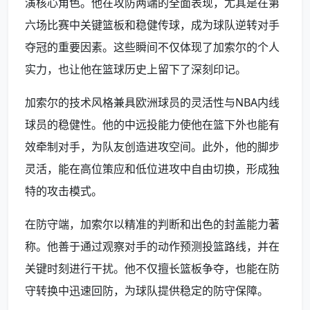
演核心角色。他在攻防两端的全面表现，尤其是在第
六场比赛中关键篮板和稳健传球，成为球队逆转对手
夺冠的重要因素。这些瞬间不仅体现了加索尔的个人
实力，也让他在篮球历史上留下了深刻印记。
加索尔的技术风格兼具欧洲球员的灵活性与NBA内线
球员的稳健性。他的中远投能力使他在篮下外也能有
效牵制对手，为队友创造进攻空间。此外，他的脚步
灵活，能在高位策应和低位进攻中自由切换，形成独
特的攻击模式。
在防守端，加索尔以精准的判断和出色的封盖能力著
称。他善于通过观察对手的动作预测投篮路线，并在
关键时刻进行干扰。他不仅擅长篮板争夺，也能在防
守转换中迅速回防，为球队提供稳定的防守保障。