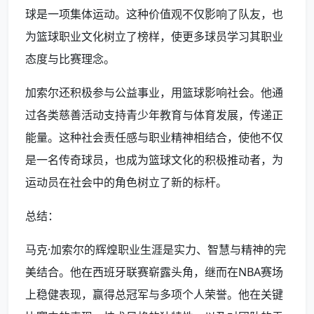
球是一项集体运动。这种价值观不仅影响了队友，也
为篮球职业文化树立了榜样，使更多球员学习其职业
态度与比赛理念。
加索尔还积极参与公益事业，用篮球影响社会。他通
过各类慈善活动支持青少年教育与体育发展，传递正
能量。这种社会责任感与职业精神相结合，使他不仅
是一名传奇球员，也成为篮球文化的积极推动者，为
运动员在社会中的角色树立了新的标杆。
总结：
马克·加索尔的辉煌职业生涯是实力、智慧与精神的完
美结合。他在西班牙联赛崭露头角，继而在NBA赛场
上稳健表现，赢得总冠军与多项个人荣誉。他在关键