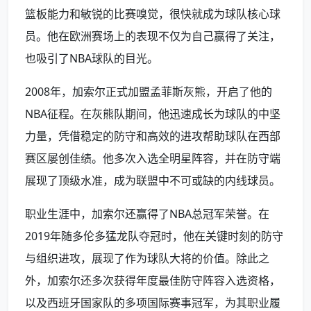
篮板能力和敏锐的比赛嗅觉，很快就成为球队核心球
员。他在欧洲赛场上的表现不仅为自己赢得了关注，
也吸引了NBA球队的目光。
2008年，加索尔正式加盟孟菲斯灰熊，开启了他的
NBA征程。在灰熊队期间，他迅速成长为球队的中坚
力量，凭借稳定的防守和高效的进攻帮助球队在西部
赛区屡创佳绩。他多次入选全明星阵容，并在防守端
展现了顶级水准，成为联盟中不可或缺的内线球员。
职业生涯中，加索尔还赢得了NBA总冠军荣誉。在
2019年随多伦多猛龙队夺冠时，他在关键时刻的防守
与组织进攻，展现了作为球队大将的价值。除此之
外，加索尔还多次获得年度最佳防守阵容入选资格，
以及西班牙国家队的多项国际赛事冠军，为其职业履