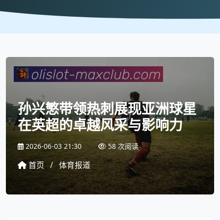
孙兴慜带领热刺展现亚洲球星
在英超的卓越风采与影响力
2026-06-03 21:30
58 次阅读
首页
/
体育报道