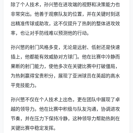
除了个人技术，孙兴慜在进攻端的视野和决策能力也
非常突出。他善于观察队友的位置，并在关键时刻送
出精准传球或助攻，这不仅提升了热刺的整体进攻效
率，也让对手防线难以预测他的行动。
孙兴慜的射门风格多变，无论是远射、低射还是快速
插上，他都能有效威胁对方球门。他在比赛中冷静而
果断的射门能力，使他多次在关键比赛中打破僵局，
为热刺赢得宝贵积分，展现了亚洲球员在英超的高水
平竞技能力。
孙兴慜不仅在个人技术上出色，更在团队中展现了卓
越的领导力。他在比赛中积极与队友沟通，协调进攻
节奏，并在压力下保持冷静，这种领导力帮助热刺在
关键比赛中稳定发挥。