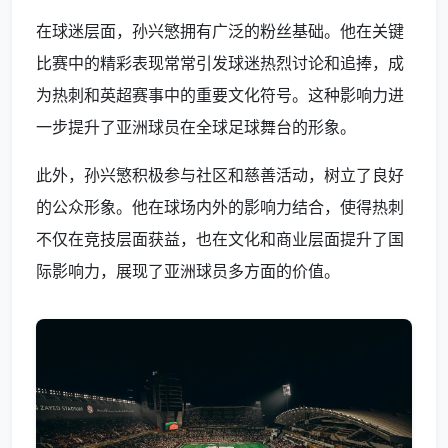
在球迷层面，孙兴慜拥有广泛的粉丝基础。他在关键
比赛中的精彩表现常常引发球迷热烈讨论和追捧，成
为热刺和英超赛事中的重要文化符号。这种影响力进
一步提升了亚洲球员在全球足球舞台的形象。
此外，孙兴慜积极参与社区和慈善活动，树立了良好
的公众形象。他在球场内外的影响力结合，使得热刺
不仅在竞技层面获益，也在文化和商业层面提升了国
际影响力，展现了亚洲球员多方面的价值。