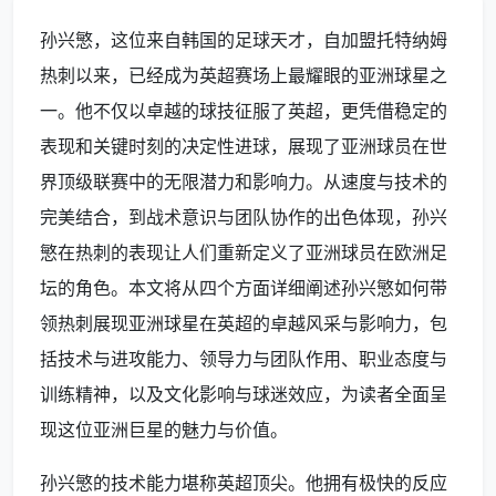
孙兴慜，这位来自韩国的足球天才，自加盟托特纳姆
热刺以来，已经成为英超赛场上最耀眼的亚洲球星之
一。他不仅以卓越的球技征服了英超，更凭借稳定的
表现和关键时刻的决定性进球，展现了亚洲球员在世
界顶级联赛中的无限潜力和影响力。从速度与技术的
完美结合，到战术意识与团队协作的出色体现，孙兴
慜在热刺的表现让人们重新定义了亚洲球员在欧洲足
坛的角色。本文将从四个方面详细阐述孙兴慜如何带
领热刺展现亚洲球星在英超的卓越风采与影响力，包
括技术与进攻能力、领导力与团队作用、职业态度与
训练精神，以及文化影响与球迷效应，为读者全面呈
现这位亚洲巨星的魅力与价值。
孙兴慜的技术能力堪称英超顶尖。他拥有极快的反应