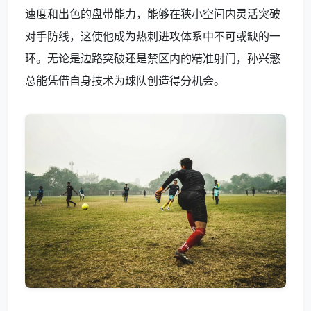
速度和出色的盘带能力，能够在狭小空间内灵活突破
对手防线，这使他成为热刺进攻体系中不可或缺的一
环。无论是边路突破还是禁区内的精准射门，孙兴慜
总能凭借自身技术为球队创造得分机会。