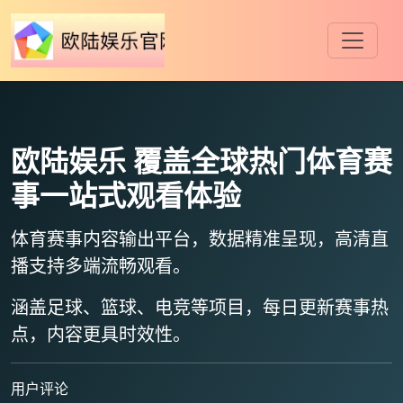
欧陆娱乐
覆盖全球热门体育赛
事一站式观看体验
体育赛事内容输出平台，数据精准呈现，
高清直
播
支持多端流畅观看。
涵盖足球、篮球、电竞等项目，
每日更新赛事热
点
，内容更具时效性。
用户评论