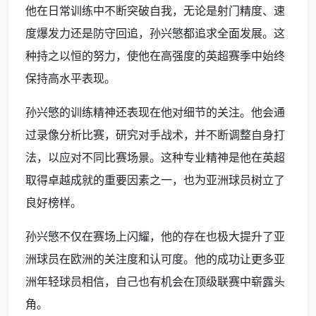
他在日常训练中不断突破自我，无论是射门精度、速
度爆发力还是防守回追，孙兴慜都追求全面发展。这
种持之以恒的努力，使他在高强度的英超赛季中始终
保持高水平表现。
孙兴慜的训练精神还表现在他对细节的关注。他会通
过录像分析比赛，研究对手战术，并不断调整自身打
法，以应对不同比赛场景。这种专业精神是他在英超
取得卓越成就的重要因素之一，也为亚洲球员树立了
良好榜样。
孙兴慜不仅在赛场上闪耀，他的存在也极大提升了亚
洲球员在欧洲的关注度和认可度。他的成功让更多亚
洲年轻球员相信，自己也有机会在顶级联赛中崭露头
角。