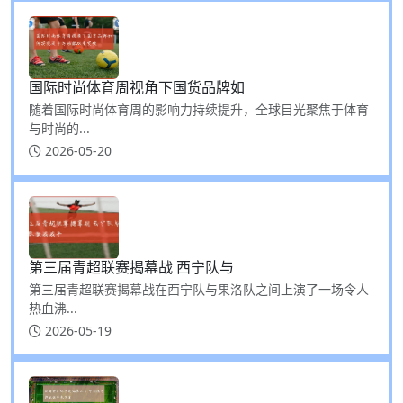
国际时尚体育周视角下国货品牌如
随着国际时尚体育周的影响力持续提升，全球目光聚焦于体育
与时尚的...
2026-05-20
第三届青超联赛揭幕战 西宁队与
第三届青超联赛揭幕战在西宁队与果洛队之间上演了一场令人
热血沸...
2026-05-19