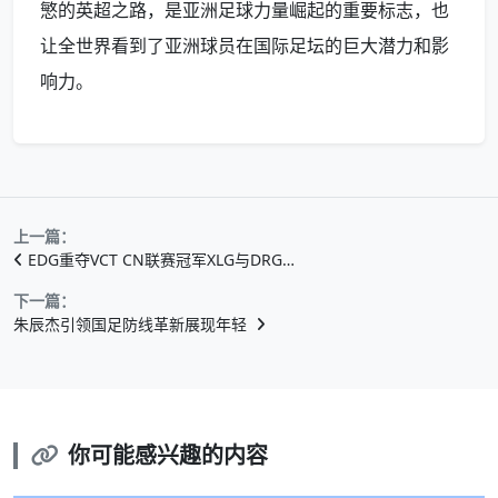
慜的英超之路，是亚洲足球力量崛起的重要标志，也
让全世界看到了亚洲球员在国际足坛的巨大潜力和影
响力。
上一篇：
EDG重夺VCT CN联赛冠军XLG与DRG…
下一篇：
朱辰杰引领国足防线革新展现年轻
你可能感兴趣的内容