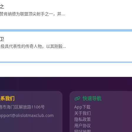
之
肯纳德为联盟顶尖射手之一，并...
卫
极具代表性的传奇人物，以其刚毅...
联系我们
快速导航
通市海门区解放路1106号
App下载
关于我们
upport@olislotmaxclub.com
隐私政策
用户协议
网站地图