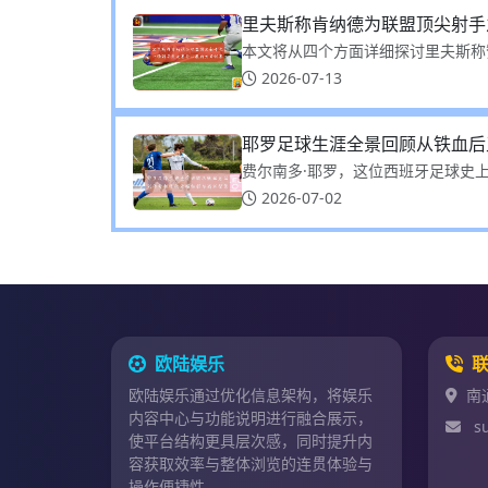
里夫斯称肯纳德为联盟顶尖射手
本文将从四个方面详细探讨里夫斯称赞
2026-07-13
耶罗足球生涯全景回顾从铁血后
费尔南多·耶罗，这位西班牙足球史上
2026-07-02
欧陆娱乐
欧陆娱乐通过优化信息架构，将娱乐
南
内容中心与功能说明进行融合展示，
s
使平台结构更具层次感，同时提升内
容获取效率与整体浏览的连贯体验与
操作便捷性。