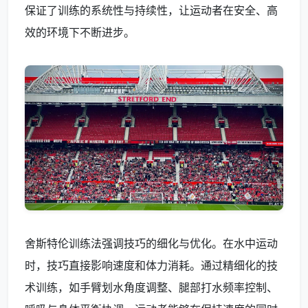
保证了训练的系统性与持续性，让运动者在安全、高
效的环境下不断进步。
舍斯特伦训练法强调技巧的细化与优化。在水中运动
时，技巧直接影响速度和体力消耗。通过精细化的技
术训练，如手臂划水角度调整、腿部打水频率控制、