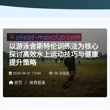
以游泳舍斯特伦训练法为核心
探讨高效水上运动技巧与健康
提升策略
2026-06-01 13:44
58 次阅读
首页
/
体育报道