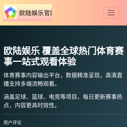
欧陆娱乐
覆盖全球热门体育赛
事一站式观看体验
体育赛事内容输出平台，数据精准呈现，
高清直
播
支持多端流畅观看。
涵盖足球、篮球、电竞等项目，
每日更新赛事热
点
，内容更具时效性。
用户评论