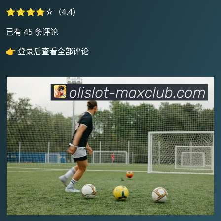
⭐⭐⭐⭐☆（4.4）
已有 45 条评论
👉 登录后查看全部评论