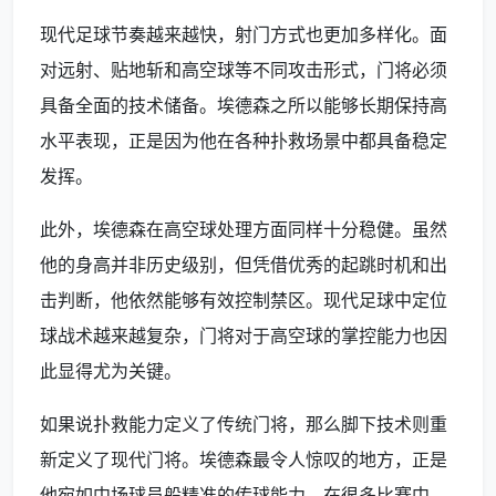
现代足球节奏越来越快，射门方式也更加多样化。面
对远射、贴地斩和高空球等不同攻击形式，门将必须
具备全面的技术储备。埃德森之所以能够长期保持高
水平表现，正是因为他在各种扑救场景中都具备稳定
发挥。
此外，埃德森在高空球处理方面同样十分稳健。虽然
他的身高并非历史级别，但凭借优秀的起跳时机和出
击判断，他依然能够有效控制禁区。现代足球中定位
球战术越来越复杂，门将对于高空球的掌控能力也因
此显得尤为关键。
如果说扑救能力定义了传统门将，那么脚下技术则重
新定义了现代门将。埃德森最令人惊叹的地方，正是
他宛如中场球员般精准的传球能力。在很多比赛中，