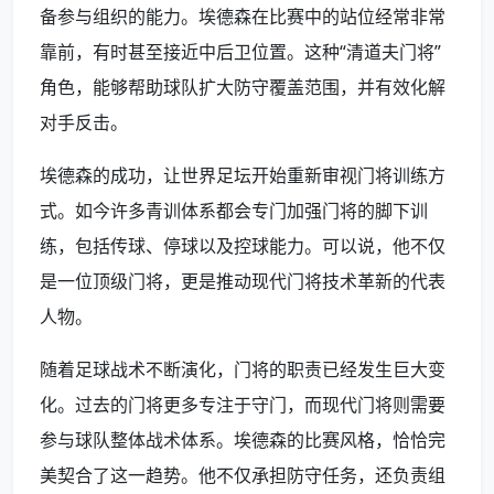
备参与组织的能力。埃德森在比赛中的站位经常非常
靠前，有时甚至接近中后卫位置。这种“清道夫门将”
角色，能够帮助球队扩大防守覆盖范围，并有效化解
对手反击。
埃德森的成功，让世界足坛开始重新审视门将训练方
式。如今许多青训体系都会专门加强门将的脚下训
练，包括传球、停球以及控球能力。可以说，他不仅
是一位顶级门将，更是推动现代门将技术革新的代表
人物。
随着足球战术不断演化，门将的职责已经发生巨大变
化。过去的门将更多专注于守门，而现代门将则需要
参与球队整体战术体系。埃德森的比赛风格，恰恰完
美契合了这一趋势。他不仅承担防守任务，还负责组