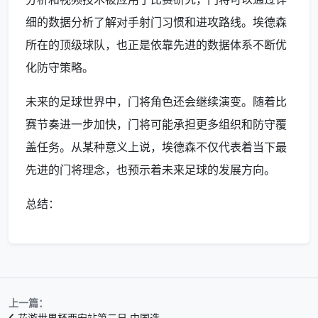
细的数据分析了解对手射门习惯和进攻路线。埃德森
所在的顶级球队，也正是依靠先进的数据体系不断优
化防守策略。
未来的足球世界中，门将角色还会继续演变。随着比
赛节奏进一步加快，门将可能承担更多组织和防守覆
盖任务。从某种意义上说，埃德森不仅代表着当下最
先进的门将理念，也预示着未来足球的发展方向。
总结：
上一篇：
花游世界杯西安站第二日 中国选…