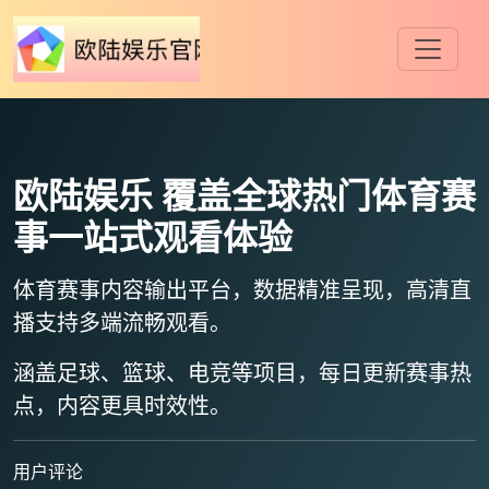
欧陆娱乐
覆盖全球热门体育赛
事一站式观看体验
体育赛事内容输出平台，数据精准呈现，
高清直
播
支持多端流畅观看。
涵盖足球、篮球、电竞等项目，
每日更新赛事热
点
，内容更具时效性。
用户评论