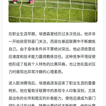
在职业生涯早期，埃德森曾经历过多次低谷。他并非
一开始就受到豪门关注，而是在基层联赛中不断磨炼
自己。由于身体条件并不算绝对突出，他必须依靠反
应速度和技术能力赢得教练信任。这种竞争环境促使
他形成了极具个人特色的比赛风格，也让他在面对压
力时展现出异常冷静的心理素质。
进入欧洲赛场后，埃德森逐渐迎来了职业生涯的重要
转折。他在葡萄牙联赛中的表现令人印象深刻，尤其
是出色的长传和稳定的扑救能力，使他迅速成为豪门
球队关注的对象。随着比赛经验不断积累，他的比赛