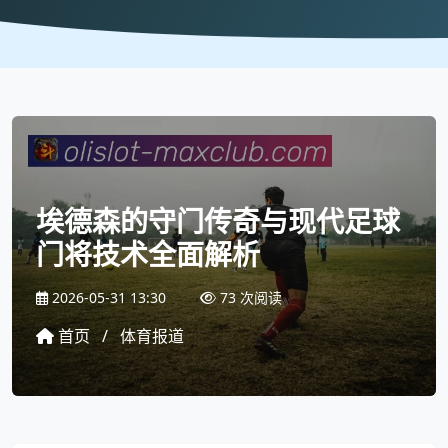
埃德森的守门传奇与现代足球
门将技术全面解析
2026-05-31 13:30
73 次阅读
首页
/
体育报道