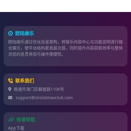
欧陆娱乐
欧陆娱乐通过优化信息架构，将娱乐内容中心与功能说明进行融
合展示，使平台结构更具层次感，同时提升内容获取效率与整体
浏览的连贯体验与操作便捷性。
联系我们
南通市海门区解放路1106号
support@olislotmaxclub.com
快速导航
App下载