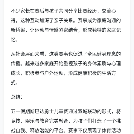
不少家长在赛后与孩子共同分享比赛经历，交流心
得，这种互动加深了亲子关系。赛事成为家庭沟通的
新桥梁，让运动与情感紧密结合，形成独特的家庭记
忆。
从社会层面来看，这类赛事也促进了全民健身理念的
传播。越来越多家庭开始重视孩子的身体素质与心理
成长，积极参与户外运动，形成健康积极的生活方
式。
总结：
五一假期斯巴达勇士儿童赛通过双城联动的形式，将
竞技、娱乐与教育完美融合，为孩子们打造了一个挑
战自我、释放潜能的平台。赛事不仅展现了体育活动