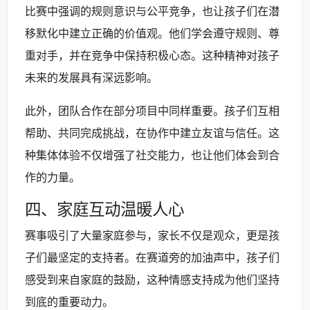
比赛中强调的规则意识与公平竞争，也让孩子们在潜
移默化中建立正确的价值观。他们学会遵守规则、尊
重对手，并在竞争中保持积极心态。这种精神对孩子
未来的发展具有深远影响。
此外，团队合作在部分项目中同样重要。孩子们互相
帮助、共同完成挑战，在协作中建立友谊与信任。这
种集体体验不仅增强了社交能力，也让他们体会到合
作的力量。
四、家庭互动温暖人心
赛事吸引了大量家庭参与，家长不仅是观众，更是孩
子们最坚定的支持者。在赛道旁的加油声中，孩子们
感受到来自家庭的鼓励，这种情感支持成为他们坚持
到底的重要动力。