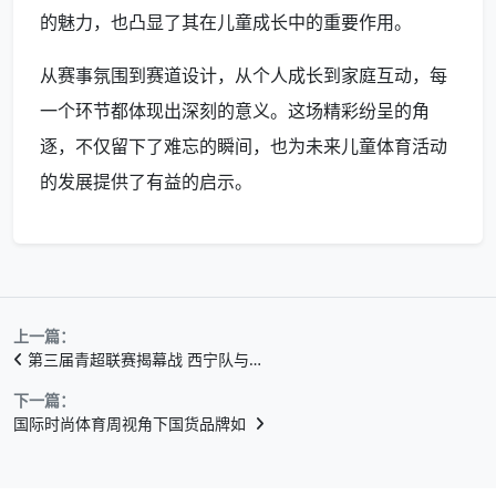
的魅力，也凸显了其在儿童成长中的重要作用。
从赛事氛围到赛道设计，从个人成长到家庭互动，每
一个环节都体现出深刻的意义。这场精彩纷呈的角
逐，不仅留下了难忘的瞬间，也为未来儿童体育活动
的发展提供了有益的启示。
上一篇：
第三届青超联赛揭幕战 西宁队与…
下一篇：
国际时尚体育周视角下国货品牌如