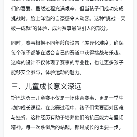
们的喜爱。虽然过程充满艰辛，但当孩子们成功完成
挑战时，脸上洋溢的自豪感令人动容。这种“挑战—突
破—成就”的体验，成为赛事最吸引人的部分。
同时，赛事根据不同年龄段设置了差异化难度，确保
每个孩子都能在适合自己的赛道中获得挑战与乐趣。
这样的设计不仅体现了赛事的专业性，也让更多孩子
能够安全参与，体验运动的魅力。
三、儿童成长意义深远
斯巴达勇士儿童赛不仅是一场体育赛事，更是一堂生
动的成长课程。在比赛过程中，孩子们需要面对困难
与挫折，这种经历有助于培养他们的抗压能力与坚韧
精神。每一次跌倒后的站起，都是成长的重要一步。