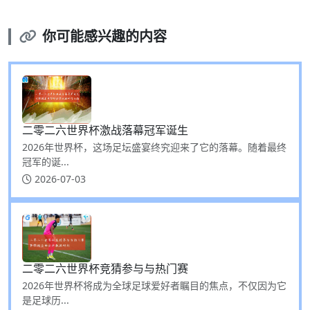
你可能感兴趣的内容
二零二六世界杯激战落幕冠军诞生
2026年世界杯，这场足坛盛宴终究迎来了它的落幕。随着最终
冠军的诞...
2026-07-03
二零二六世界杯竞猜参与与热门赛
2026年世界杯将成为全球足球爱好者瞩目的焦点，不仅因为它
是足球历...